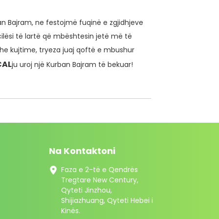
n Bajram, ne festojmë fuqinë e zgjidhjeve
lësi të lartë që mbështesin jetë më të
e kujtime, tryeza juaj qoftë e mbushur
CAL
ju uroj një Kurban Bajram të bekuar!
Na Kontaktoni
Faza e 2-të e Qendrës
Tregtare New Century,
Qyteti Jinzhou,
Shijiazhuang, Qyteti Hebei i
Kinës.