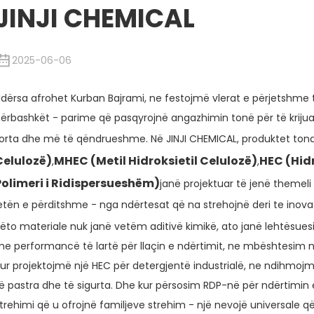
JINJI CHEMICAL
2025-06-06
dërsa afrohet Kurban Bajrami, ne festojmë vlerat e përjetshme të 
ërbashkët - parime që pasqyrojnë angazhimin tonë për të krijua
orta dhe më të qëndrueshme. Në JINJI CHEMICAL, produktet tona
Celulozë)
MHEC (Metil Hidroksietil Celulozë)
HEC (Hidr
,
,
Polimeri i Ridispersueshëm)
janë projektuar të jenë themeli
etën e përditshme - nga ndërtesat që na strehojnë deri te inova
ëto materiale nuk janë vetëm aditivë kimikë, ato janë lehtësues
e performancë të lartë për llaçin e ndërtimit, ne mbështesim nd
ur projektojmë një HEC për detergjentë industrialë, ne ndihmo
ë pastra dhe të sigurta. Dhe kur përsosim RDP-në për ndërtimin 
trehimi që u ofrojnë familjeve strehim - një nevojë universal