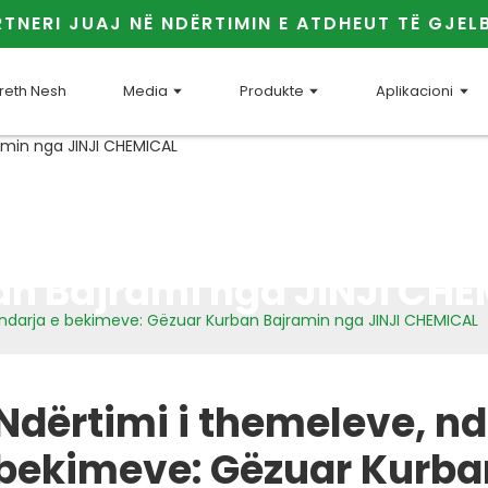
TNERI JUAJ NË NDËRTIMIN E ATDHEUT TË GJEL
reth Nesh
Media
Produkte
Aplikacioni
ërtimi i Themeleve, Ndarj
Bekimeve: Lumturi
n Bajrami nga JINJI CH
 ndarja e bekimeve: Gëzuar Kurban Bajramin nga JINJI CHEMICAL
Ndërtimi i themeleve, nd
bekimeve: Gëzuar Kurba