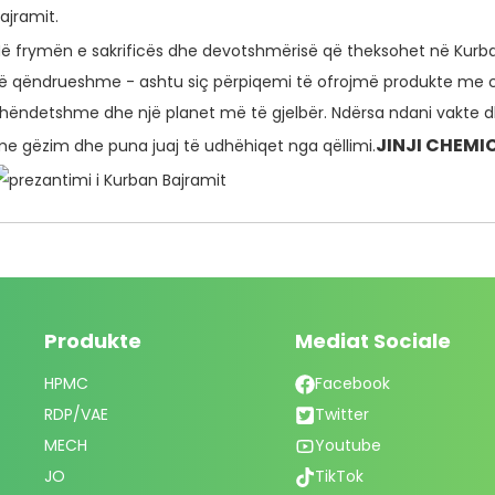
ajramit.
ë frymën e sakrificës dhe devotshmërisë që theksohet në Kurba
ë qëndrueshme - ashtu siç përpiqemi të ofrojmë produkte me ci
hëndetshme dhe një planet më të gjelbër. Ndërsa ndani vakte dh
JINJI CHEMI
e gëzim dhe puna juaj të udhëhiqet nga qëllimi.
Produkte
Mediat Sociale
HPMC
Facebook
RDP/VAE
Twitter
MECH
Youtube
JO
TikTok