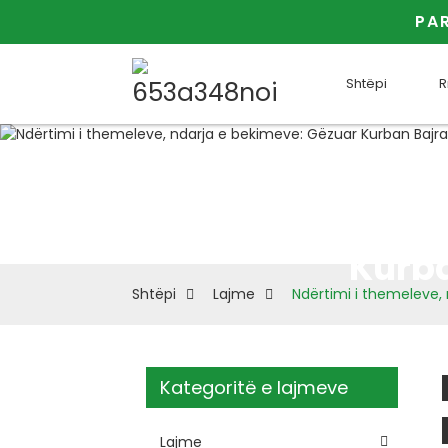
PAR
Shtëpi
R
Nd
Kurba
Shtëpi
Lajme
Ndërtimi i themeleve,
Kategoritë e lajmeve
Lajme