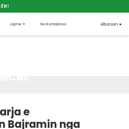
BËR!
Lajme
Na Kontaktoni
Albanian
a e
EMICAL
arja e
n Bajramin nga