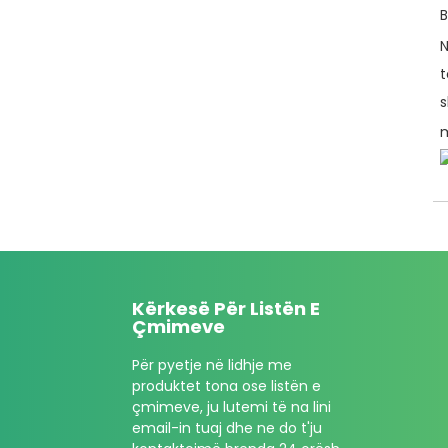
B
N
t
s
m
Kërkesë Për Listën E
Çmimeve
Për pyetje në lidhje me
produktet tona ose listën e
çmimeve, ju lutemi të na lini
email-in tuaj dhe ne do t'ju