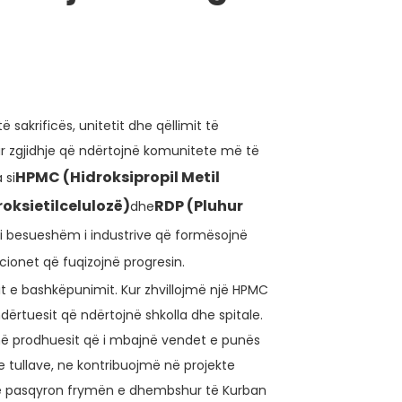
sakrificës, unitetit dhe qëllimit të
r zgjidhje që ndërtojnë komunitete më të
HPMC (Hidroksipropil Metil
 si
oksietilcelulozë)
RDP (Pluhur
dhe
 i besueshëm i industrive që formësojnë
cionet që fuqizojnë progresin.
it e bashkëpunimit. Kur zhvillojmë një HPMC
ërtuesit që ndërtojnë shkolla dhe spitale.
jmë prodhuesit që i mbajnë vendet e punës
e tullave, ne kontribuojmë në projekte
e që pasqyron frymën e dhembshur të Kurban