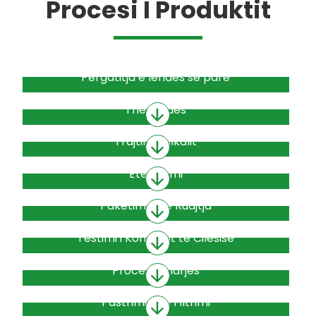
Procesi I Produktit
Përgatitja e lëndës së parë
Thërrmues
Trajtimi i alkalit
Eterifikimi
Paketimi dhe Ruajtja
Testimi i Kontrollit të Cilësisë
Procesi i tharjes
Pastrimi dhe Filtrimi