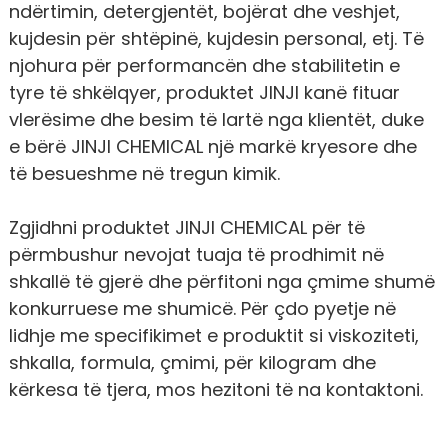
ndërtimin, detergjentët, bojërat dhe veshjet,
kujdesin për shtëpinë, kujdesin personal, etj. Të
njohura për performancën dhe stabilitetin e
tyre të shkëlqyer, produktet JINJI kanë fituar
vlerësime dhe besim të lartë nga klientët, duke
e bërë JINJI CHEMICAL një markë kryesore dhe
të besueshme në tregun kimik.
Zgjidhni produktet JINJI CHEMICAL për të
përmbushur nevojat tuaja të prodhimit në
shkallë të gjerë dhe përfitoni nga çmime shumë
konkurruese me shumicë. Për çdo pyetje në
lidhje me specifikimet e produktit si viskoziteti,
shkalla, formula, çmimi, për kilogram dhe
kërkesa të tjera, mos hezitoni të na kontaktoni.