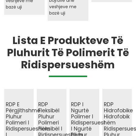
bojrave dhe
veshjeve me
veshjeve me
bazë uji
bazë uji
Lista E Produkteve Të
Pluhurit Të Polimerit Të
Ridispersueshëm
RDP E
RDP
RDP I
RDP
Përgjithshme
Fleksibël
Ngurtë
Hidrofobike
Pluhur
Pluhur
Polimer I
Hidrofobik
Polimeri I
Polimeri
Ridispersueshëm
I
Ridispersueshëm
Fleksibël I
I Ngurtë
Ridispersu
I
Ridispersueshëm
Pluhur
Pluhur