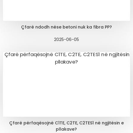
Çfarë ndodh nëse betoni nuk ka fibra PP?
2025-06-05
Çfarë përfaqësojnë C1TE, C2TE, C2TES1 në ngjitësin e
pllakave?