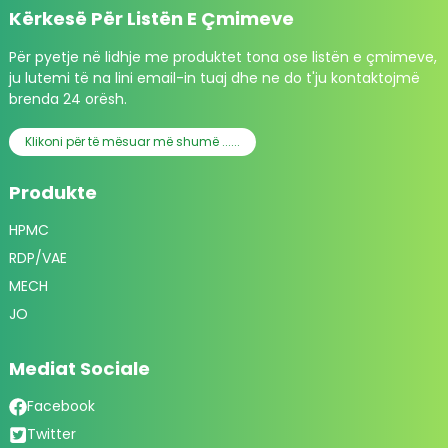
Kërkesë Për Listën E Çmimeve
Për pyetje në lidhje me produktet tona ose listën e çmimeve,
ju lutemi të na lini email-in tuaj dhe ne do t'ju kontaktojmë
brenda 24 orësh.
Klikoni për të mësuar më shumë ......
Produkte
HPMC
RDP/VAE
MECH
JO
Mediat Sociale
Facebook
Twitter