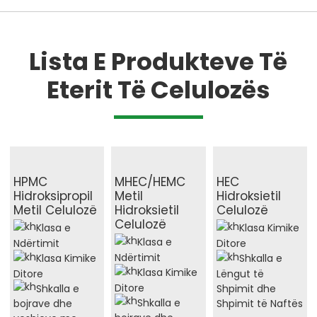
Lista E Produkteve Të
Eterit Të Celulozës
HPMC
MHEC/HEMC
HEC
Hidroksipropil
Metil
Hidroksietil
Metil Celulozë
Hidroksietil
Celulozë
Celulozë
Klasa e
Klasa Kimike
Klasa e
Ndërtimit
Ditore
Ndërtimit
Klasa Kimike
Shkalla e
Klasa Kimike
Ditore
Lëngut të
Ditore
Shkalla e
Shpimit dhe
Shkalla e
Shpimit të Naftës
bojrave dhe