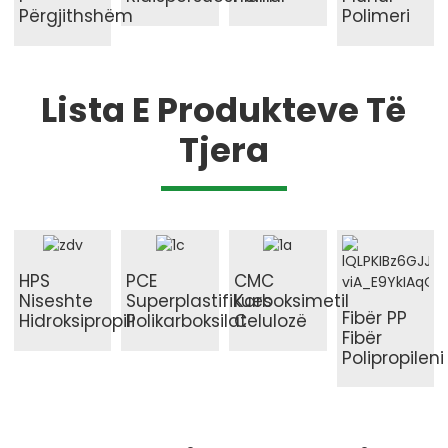
Përgjithshëm
Polimeri
Lista E Produkteve Të
Tjera
HPS
PCE
CMC
Niseshte
Superplastifikues
Karboksimetil
Fibër PP
Hidroksipropili
Polikarboksilat
Celulozë
Fibër
Polipropileni