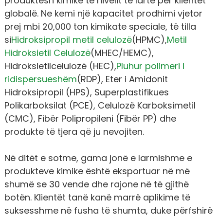
produktesh kimike të nivelit të lartë për klientët
globalë. Ne kemi një kapacitet prodhimi vjetor
prej mbi 20,000 ton kimikate speciale, të tilla
si
Hidroksipropil metil celulozë
(HPMC),
Metil
Hidroksietil Celulozë
(MHEC/HEMC),
Hidroksietilcelulozë (HEC),
Pluhur polimeri i
ridispersueshëm
(RDP), Eter i Amidonit
Hidroksipropil (HPS), Superplastifikues
Polikarboksilat (PCE), Celulozë Karboksimetil
(CMC), Fibër Polipropileni (Fibër PP) dhe
produkte të tjera që ju nevojiten.
Në ditët e sotme, gama jonë e larmishme e
produkteve kimike është eksportuar në më
shumë se 30 vende dhe rajone në të gjithë
botën. Klientët tanë kanë marrë aplikime të
suksesshme në fusha të shumta, duke përfshirë